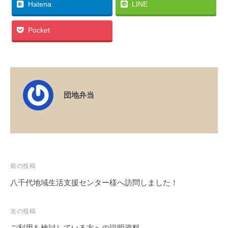
Hatena
LINE
Pocket
団地弁当
投
前の投稿
稿
八千代地域生活支援センター様へ訪問しました！
ナ
ビ
次の投稿
ゲ
ご利用を検討している方への説明資料