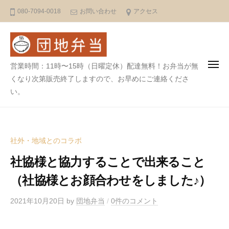
団
ュ
コ
ー
080-7094-0018
お問い合わせ
アクセス
地
ン
弁
テ
当
ン
（
村
ツ
団
営業時間：11時〜15時（日曜定休）配達無料！お弁当が無
メ
上
へ
ニ
地
くなり次第販売終了しますので、お早めにご連絡くださ
ュ
団
ス
い。
弁
ー
地
キ
当
）
ッ
（
プ
村
社外・地域とのコラボ
上
社協様と協力することで出来ること
団
（社協様とお顔合わせをしました♪）
地
）
2021年10月20日
by
団地弁当
/
0件のコメント